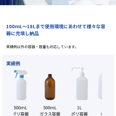
100ｍL～18Lまで
使用環境にあわせて
様々な容
器に充填し納品
実績例以外の容器・容量も
対応しています。
実績例
500ｍL
500ｍL
1L
5L
ポリ容器
ガラス容器
ポリ容器
ポリ容器