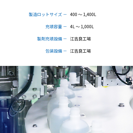
製造ロットサイズ
400 ～ 1,400L
充填容量
4L ～ 1,000L
製剤充填設備
江吉良工場
包装設備
江吉良工場